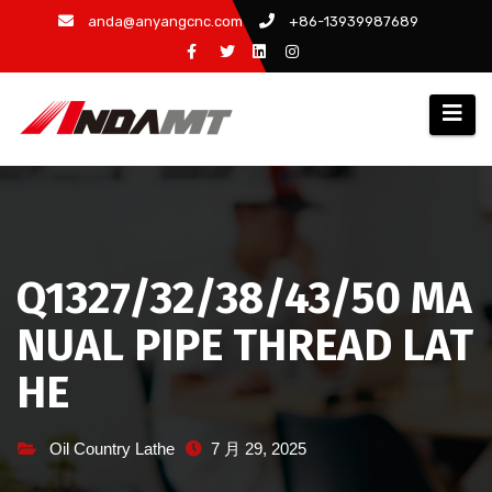
跳
anda@anyangcnc.com
+86-13939987689
至
内
容
Q1327/32/38/43/50 MA
NUAL PIPE THREAD LAT
HE
Oil Country Lathe
7 月 29, 2025