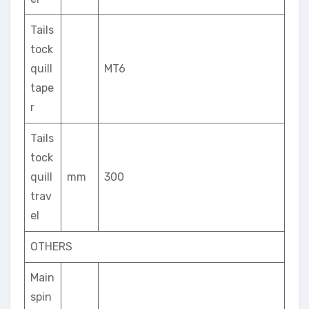
Tails
tock
quill
MT6
tape
r
Tails
tock
quill
mm
300
trav
el
OTHERS
Main
spin