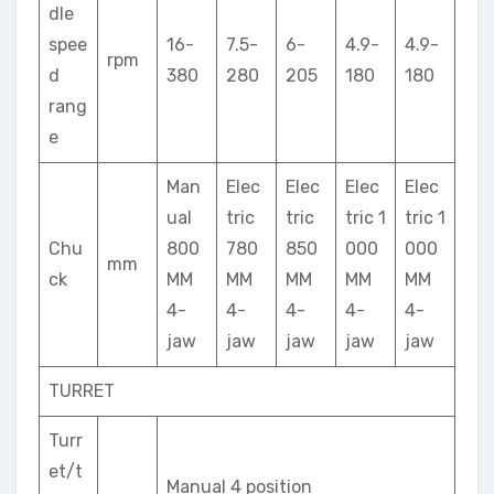
dle
spee
16-
7.5-
6-
4.9-
4.9-
rpm
d
380
280
205
180
180
rang
e
Man
Elec
Elec
Elec
Elec
ual
tric
tric
tric 1
tric 1
Chu
800
780
850
000
000
mm
ck
MM
MM
MM
MM
MM
4-
4-
4-
4-
4-
jaw
jaw
jaw
jaw
jaw
TURRET
Turr
et/t
Manual 4 position