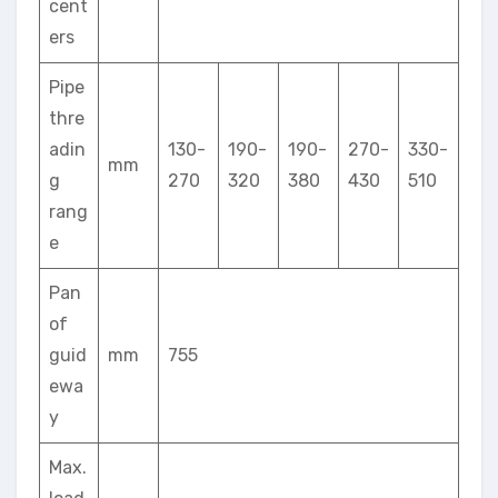
cent
ers
Pipe
thre
adin
130-
190-
190-
270-
330-
mm
g
270
320
380
430
510
rang
e
Pan
of
guid
mm
755
ewa
y
Max.