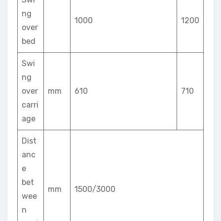
ng
1000
1200
over
bed
Swi
ng
over
mm
610
710
carri
age
Dist
anc
e
bet
mm
1500/3000
wee
n