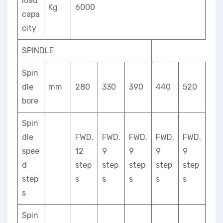
load
Kg
6000
capa
city
SPINDLE
Spin
dle
mm
280
330
390
440
520
bore
Spin
dle
FWD.
FWD.
FWD.
FWD.
FWD.
spee
12
9
9
9
9
d
step
step
step
step
step
step
s
s
s
s
s
s
Spin