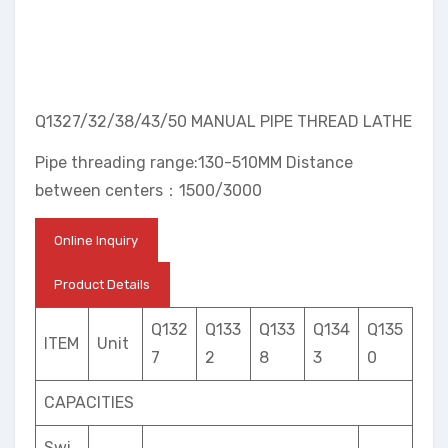
Q1327/32/38/43/50 MANUAL PIPE THREAD LATHE
Pipe threading range:130-510MM Distance
between centers：1500/3000
Online Inquiry
Product Details
Q132
Q133
Q133
Q134
Q135
ITEM
Unit
7
2
8
3
0
CAPACITIES
Swi