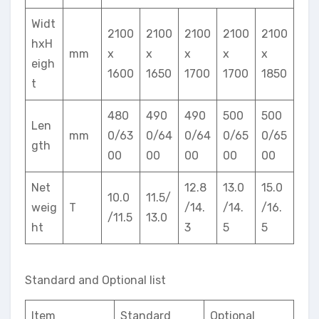
Widt
2100
2100
2100
2100
2100
hxH
mm
x
x
x
x
x
eigh
1600
1650
1700
1700
1850
t
480
490
490
500
500
Len
mm
0/63
0/64
0/64
0/65
0/65
gth
00
00
00
00
00
Net
12.8
13.0
15.0
10.0
11.5/
weig
T
/14.
/14.
/16.
/11.5
13.0
ht
3
5
5
Standard and Optional list
Item
Standard
Optional