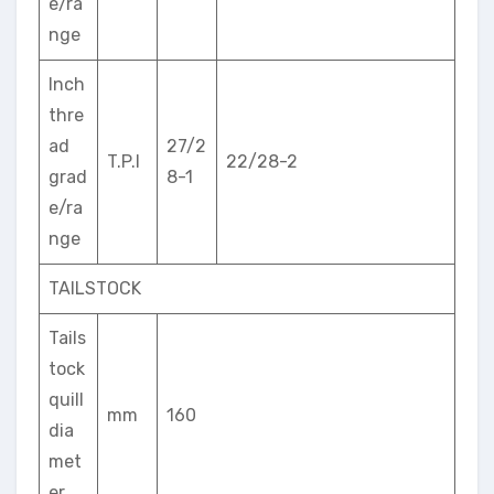
e/ra
nge
Inch
thre
ad
27/2
T.P.I
22/28-2
grad
8-1
e/ra
nge
TAILSTOCK
Tails
tock
quill
mm
160
dia
met
er