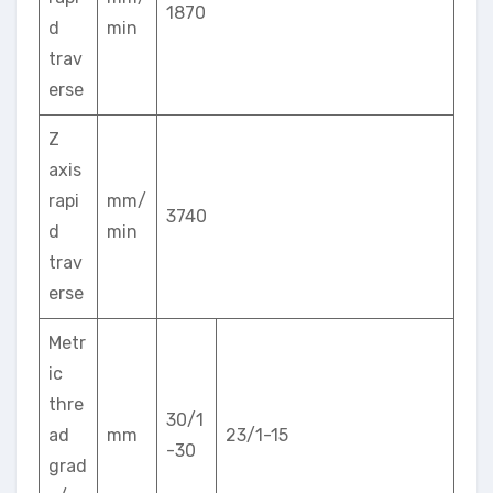
1870
d
min
trav
erse
Z
axis
rapi
mm/
3740
d
min
trav
erse
Metr
ic
thre
30/1
ad
mm
23/1-15
-30
grad