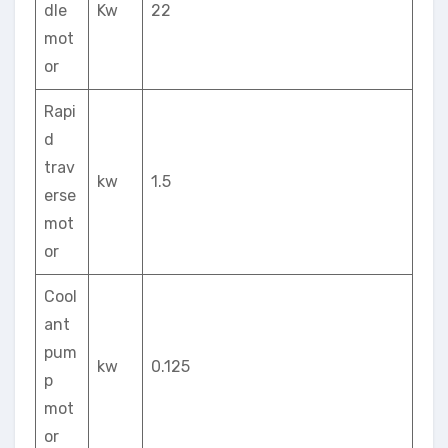
dle
Kw
22
mot
or
Rapi
d
trav
kw
1.5
erse
mot
or
Cool
ant
pum
kw
0.125
p
mot
or