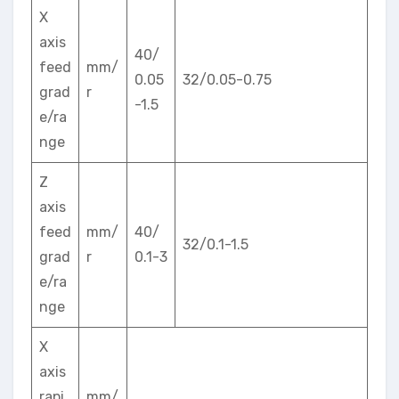
X
axis
40/
feed
mm/
0.05
32/0.05-0.75
grad
r
-1.5
e/ra
nge
Z
axis
feed
mm/
40/
32/0.1-1.5
grad
r
0.1-3
e/ra
nge
X
axis
rapi
mm/