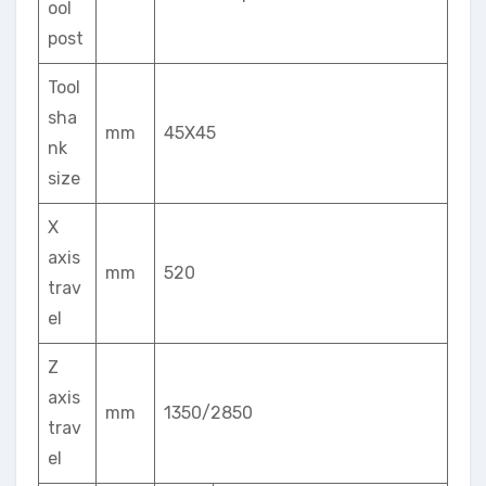
ool
post
Tool
sha
mm
45X45
nk
size
X
axis
mm
520
trav
el
Z
axis
mm
1350/2850
trav
el